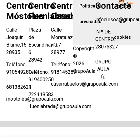
Centro
Centro
Centro
Contacto
Política de
Política
Móstoles
Fuenlabrada
Casarrubuelos
infocursos@grupoau
privacidad
de
Calle
Plaza
Calle
N º DE
Joaquín
de
Moratalaz
cookies
CENTRO:
Blume,15
Escandinavia,
n°17
28075327
Copyright
28935
6
28977
–
©
28942
GRUPO
2026
Teléfono:
Teléfono:
AULA
GrupoAula
910549280
Teléfono:
918145283
fp
|
919400250
casarrubuelos@grupoaula.com
681382621
|
722118583
mostoles@grupoaula.com
fuenlabrada@grupoaula.com