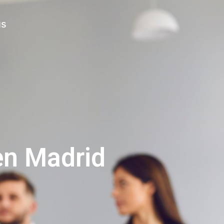
s
en Madrid